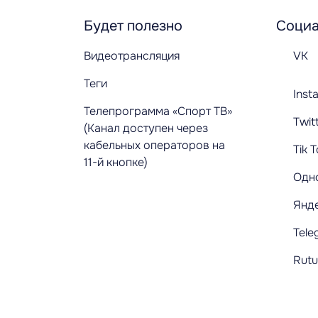
Будет полезно
Социа
Видеотрансляция
VK
Теги
Inst
Телепрограмма «Спорт ТВ»
Twit
(Канал доступен через
кабельных операторов на
Tik 
11-й кнопке)
Одн
Янд
Tele
Rut