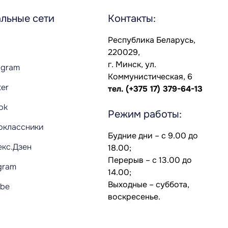
льные сети
Контакты:
Республика Беларусь,
220029,
г. Минск, ул.
agram
Коммунистическая, 6
ter
тел.
(+375 17) 379-64-13
Tok
Режим работы:
оклассники
Будние дни – с 9.00 до
екс.Дзен
18.00;
Перерыв – с 13.00 до
gram
14.00;
Выходные – суббота,
ube
воскресенье.