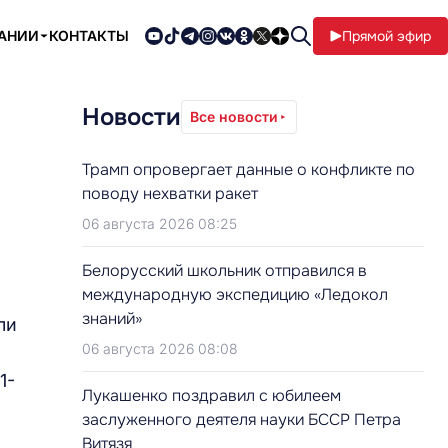
ПАНИИ
КОНТАКТЫ
Прямой эфир
Новости
Все новости
Трамп опровергает данные о конфликте по
поводу нехватки ракет
06 августа 2026 08:25
Белорусский школьник отправился в
международную экспедицию «Ледокол
знаний»
ли
06 августа 2026 08:08
1-
Лукашенко поздравил с юбилеем
заслуженного деятеля науки БССР Петра
Витязя