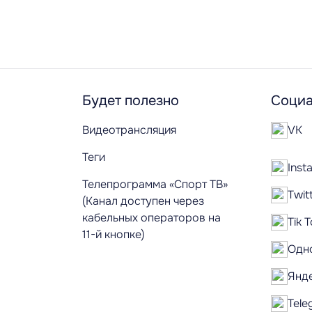
Будет полезно
Социа
Видеотрансляция
VK
Теги
Inst
Телепрограмма «Спорт ТВ»
Twit
(Канал доступен через
кабельных операторов на
Tik 
11-й кнопке)
Одн
Янд
Tele