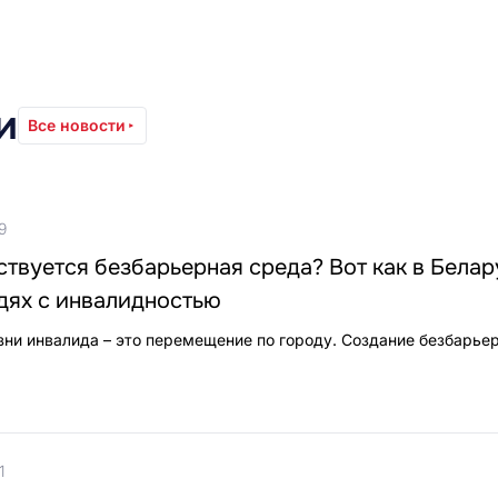
и
Все новости
9
твуется безбарьерная среда? Вот как в Белар
дях с инвалидностью
ни инвалида – это перемещение по городу. Создание безбарье
1