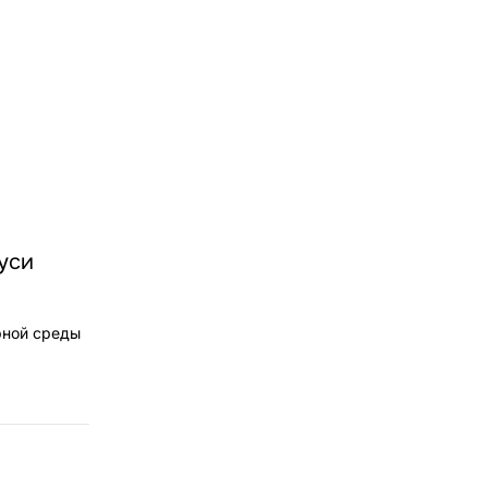
уси
рной среды