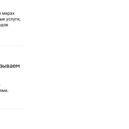
 о мерах
ые услуги,
рдов
азываем
и
ями.