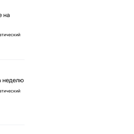
е на
атический
а неделю
атический