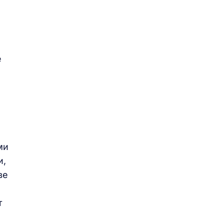
е
ми
и,
ве
т