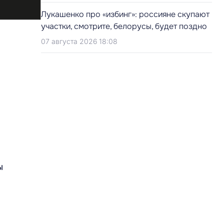
Лукашенко про «избинг»: россияне скупают
участки, смотрите, белорусы, будет поздно
07 августа 2026 18:08
ы