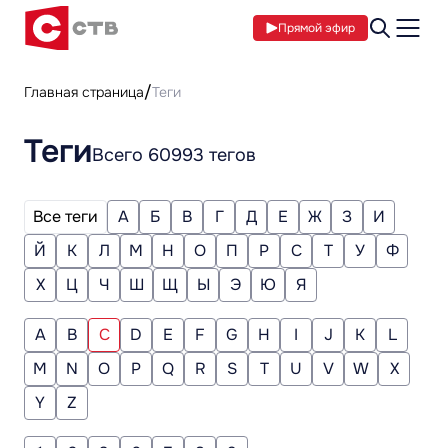
Прямой эфир
Главная страница
Теги
Теги
Всего 60993 тегов
Все теги
А
Б
В
Г
Д
Е
Ж
З
И
Й
К
Л
М
Н
О
П
Р
С
Т
У
Ф
Х
Ц
Ч
Ш
Щ
Ы
Э
Ю
Я
A
B
C
D
E
F
G
H
I
J
K
L
M
N
O
P
Q
R
S
T
U
V
W
X
Y
Z