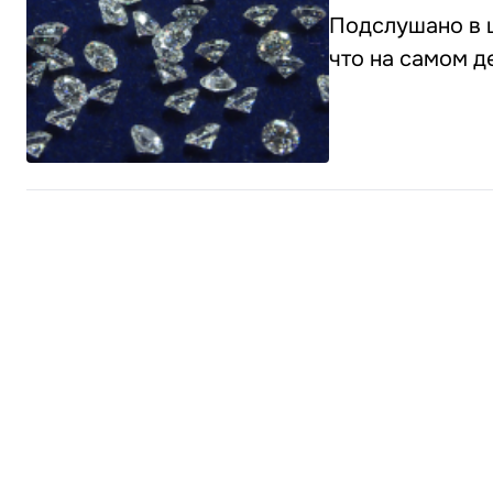
Подслушано в ц
что на самом д