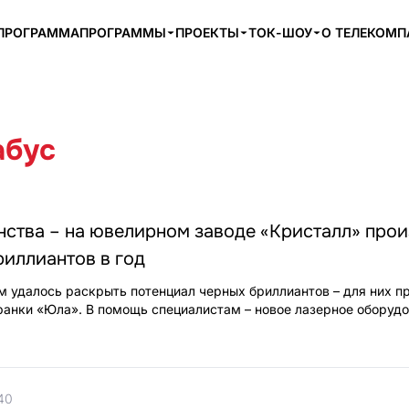
ПРОГРАММА
ПРОГРАММЫ
ПРОЕКТЫ
ТОК-ШОУ
О ТЕЛЕКОМ
абус
нства – на ювелирном заводе «Кристалл» про
бриллиантов в год
м удалось раскрыть потенциал черных бриллиантов – для них 
анки «Юла». В помощь специалистам – новое лазерное оборудо
40