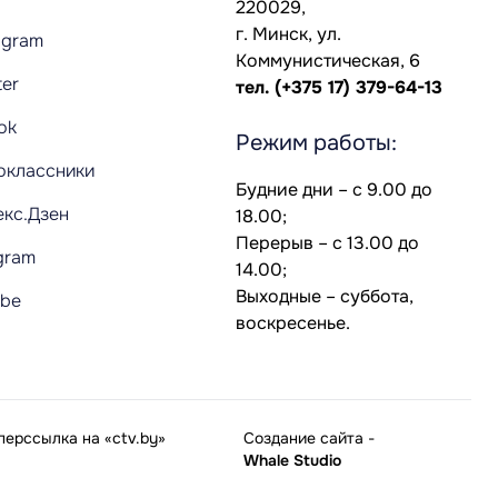
220029,
г. Минск, ул.
agram
Коммунистическая, 6
ter
тел.
(+375 17) 379-64-13
Tok
Режим работы:
оклассники
Будние дни – с 9.00 до
екс.Дзен
18.00;
Перерыв – с 13.00 до
gram
14.00;
Выходные – суббота,
ube
воскресенье.
ерссылка на «ctv.by»
Создание сайта
-
Whale Studio