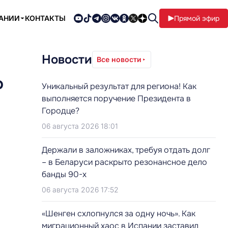
ПАНИИ
КОНТАКТЫ
Прямой эфир
Новости
Все новости
о
Уникальный результат для региона! Как
выполняется поручение Президента в
Городце?
06 августа 2026 18:01
Держали в заложниках, требуя отдать долг
– в Беларуси раскрыто резонансное дело
банды 90-х
06 августа 2026 17:52
«Шенген схлопнулся за одну ночь». Как
миграционный хаос в Испании заставил