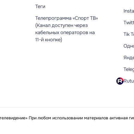
Теги
Inst
Телепрограмма «Спорт ТВ»
Twit
(Канал доступен через
кабельных операторов на
Tik 
11-й кнопке)
Одн
Янд
Tele
Rut
елевидение» При любом использовании материалов активная гип