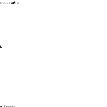
алось найти
,
е. Корабль