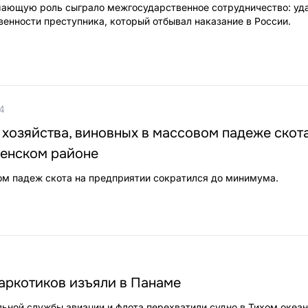
шающую роль сыграло межгосударственное сотрудничество: уд
венности преступника, который отбывал наказание в России.
4
хозяйства, виновных в массовом падеже скота
венском районе
м падеж скота на предприятии сократился до минимума.
наркотиков изъяли в Панаме
ьной службы авиации и флота перехватили судно в Тихом океан