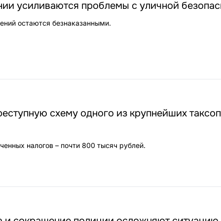
нии усиливаются проблемы с уличной безопа
ений остаются безнаказанными.
реступную схему одного из крупнейших таксо
енных налогов – почти 800 тысяч рублей.
а и сокращение полиции осложняют ситуацию