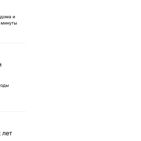
 дома и
е минуты
и
годы
 лет