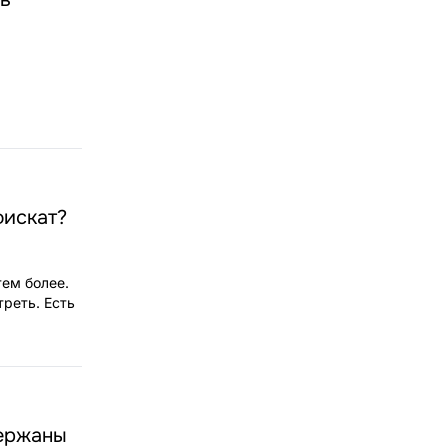
фискат?
тем более.
реть. Есть
держаны