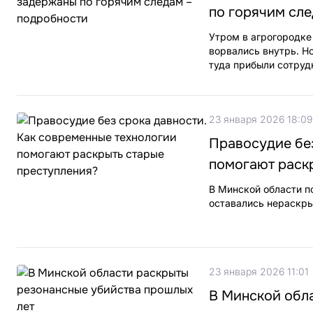
по горячим сл
Утром в агрогородке
ворвались внутрь. Н
туда прибыли сотруд
23 января 2026 18:09
Правосудие без
помогают раск
В Минской области по
оставались нераскр
23 января 2026 11:01
В Минской обл