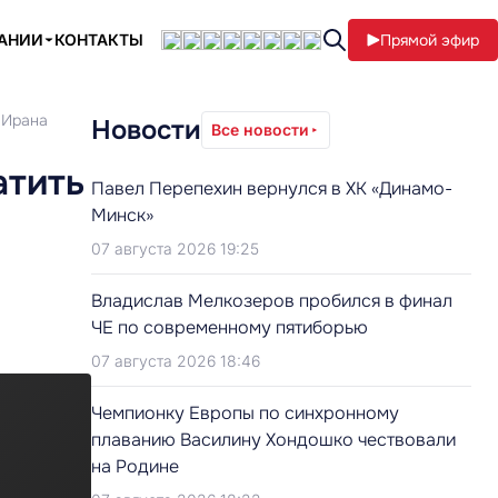
ПАНИИ
КОНТАКТЫ
Прямой эфир
 Ирана
Новости
Все новости
атить
Павел Перепехин вернулся в ХК «Динамо-
Минск»
07 августа 2026 19:25
Владислав Мелкозеров пробился в финал
ЧЕ по современному пятиборью
07 августа 2026 18:46
Чемпионку Европы по синхронному
плаванию Василину Хондошко чествовали
на Родине