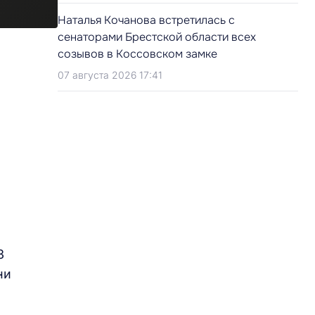
Наталья Кочанова встретилась с
сенаторами Брестской области всех
созывов в Коссовском замке
07 августа 2026 17:41
3
ни