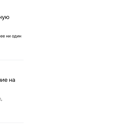
сную
ее ни один
ие на
с,