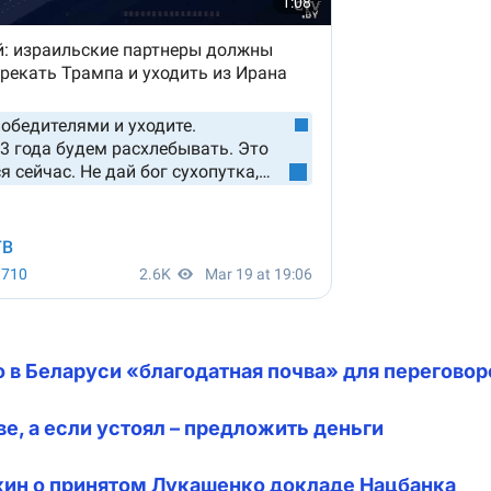
 в Беларуси «благодатная почва» для переговор
ве, а если устоял – предложить деньги
ткин о принятом Лукашенко докладе Нацбанка