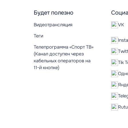
Будет полезно
Социа
Видеотрансляция
VK
Теги
Inst
Телепрограмма «Спорт ТВ»
Twit
(Канал доступен через
кабельных операторов на
Tik 
11-й кнопке)
Одн
Янд
Tele
Rut