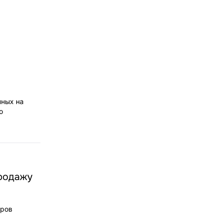
нных на
о
продажу
оров