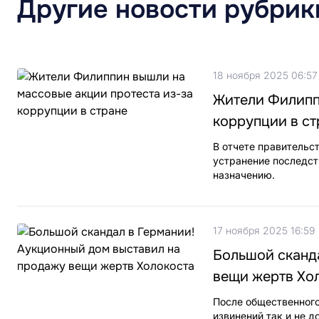
Другие новости рубрик
18 ноября 2025 06:57
Жители Филипп
коррупции в ст
В отчете правительс
устранение последст
назначению.
17 ноября 2025 16:59
Большой сканд
вещи жертв Хо
После общественного
извинений так и не д