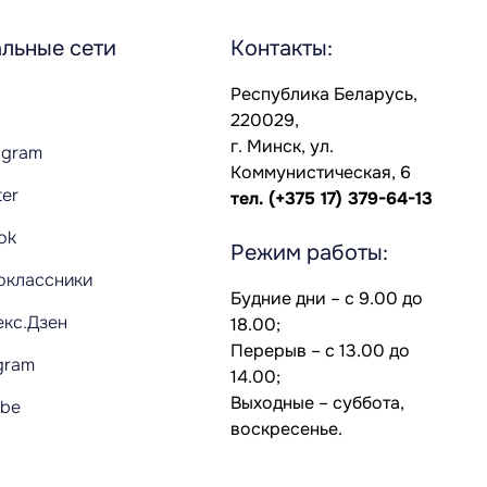
льные сети
Контакты:
Республика Беларусь,
220029,
г. Минск, ул.
agram
Коммунистическая, 6
ter
тел.
(+375 17) 379-64-13
Tok
Режим работы:
оклассники
Будние дни – с 9.00 до
екс.Дзен
18.00;
Перерыв – с 13.00 до
gram
14.00;
Выходные – суббота,
ube
воскресенье.