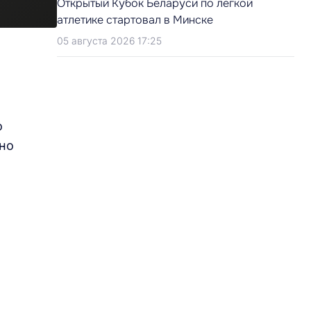
Открытый Кубок Беларуси по легкой
атлетике стартовал в Минске
05 августа 2026 17:25
о
ено