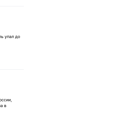
ль упал до
оссии,
а в