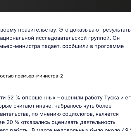
оему правительству. Это доказывают результат
ациональной исследовательской группой. Он
емьер-министра падает, сообщили в программе
ти 52 % опрошенных – оценили работу Туска и е
орые считают иначе, набралось чуть более
вительства, по мнению социологов, является
е 20 % отказались оценивать деятельность
в его работы. В марте недовольных было около 49 