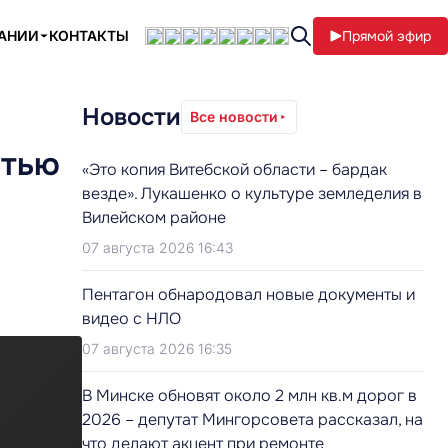
ПАНИИ
КОНТАКТЫ
Прямой эфир
Новости
Все новости
стью
«Это копия Витебской области – бардак
везде». Лукашенко о культуре земледелия в
Вилейском районе
07 августа 2026 16:43
Пентагон обнародовал новые документы и
видео с НЛО
07 августа 2026 16:35
В Минске обновят около 2 млн кв.м дорог в
2026 – депутат Мингорсовета рассказал, на
что делают акцент при ремонте