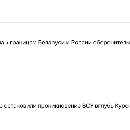
4
ла к границам Беларуси и России оборонител
е остановили проникновение ВСУ вглубь Курс