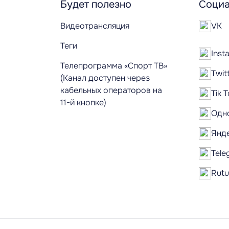
Будет полезно
Социа
Видеотрансляция
VK
Теги
Inst
Телепрограмма «Спорт ТВ»
Twit
(Канал доступен через
кабельных операторов на
Tik 
11-й кнопке)
Одн
Янд
Tele
Rut