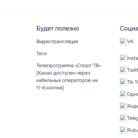
Будет полезно
Социа
Видеотрансляция
VK
Теги
Inst
Телепрограмма «Спорт ТВ»
Twit
(Канал доступен через
кабельных операторов на
Tik 
11-й кнопке)
Одн
Янд
Tele
Rut