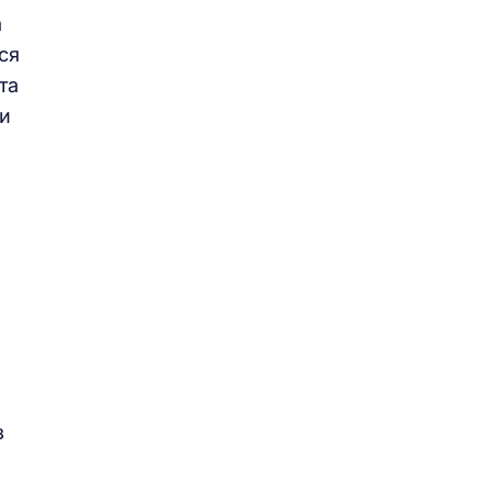
а
ся
та
 и
з