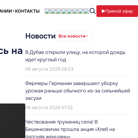
ПАНИИ
КОНТАКТЫ
Прямой эфир
Новости
Все новости
сь на
В Дубае открыли улицу, на которой дождь
идет круглый год
08 августа 2026 08:03
Фермеры Германии завершают уборку
урожая раньше обычного из-за сильнейшей
засухи
08 августа 2026 07:52
Чествование тружениц села! В
Бешенковичах прошла акция «Хлеб на
ладонях женщины»