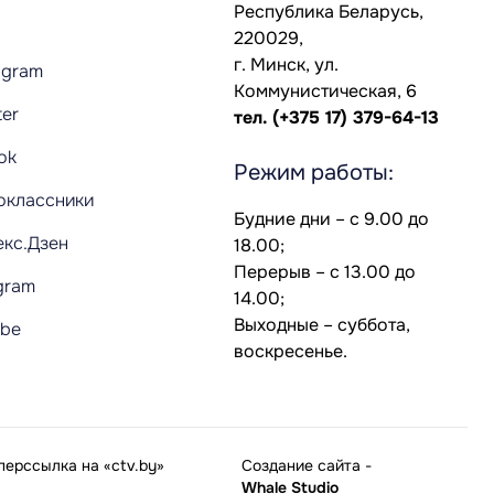
Республика Беларусь,
220029,
г. Минск, ул.
agram
Коммунистическая, 6
ter
тел.
(+375 17) 379-64-13
Tok
Режим работы:
оклассники
Будние дни – с 9.00 до
екс.Дзен
18.00;
Перерыв – с 13.00 до
gram
14.00;
Выходные – суббота,
ube
воскресенье.
ерссылка на «ctv.by»
Создание сайта
-
Whale Studio