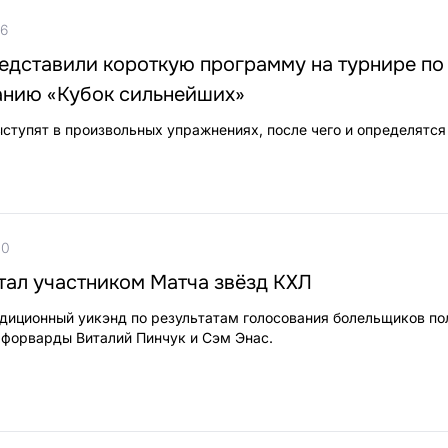
36
едставили короткую программу на турнире по
анию «Кубок сильнейших»
ыступят в произвольных упражнениях, после чего и определятся
00
тал участником Матча звёзд КХЛ
адиционный уикэнд по результатам голосования болельщиков по
 форварды Виталий Пинчук и Сэм Энас.