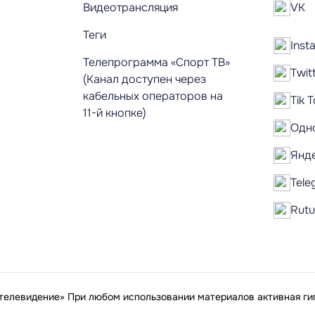
Видеотрансляция
VK
Теги
Inst
Телепрограмма «Спорт ТВ»
Twit
(Канал доступен через
кабельных операторов на
Tik 
11-й кнопке)
Одн
Янд
Tele
Rut
елевидение» При любом использовании материалов активная гип