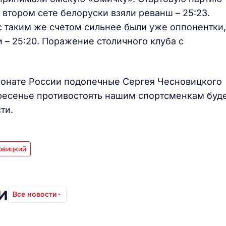
о втором сете белоруски взяли реванш – 25:23.
 таким же счетом сильнее были уже оппонентки,
и – 25:20. Поражение столичного клуба с
онате России подопечные Сергея Чесновицкого
ресенье противостоять нашим спортсменкам буд
сти.
овицкий
и
Все новости