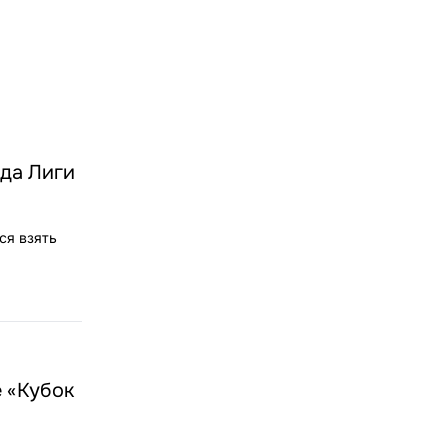
нда Лиги
ся взять
 «Кубок