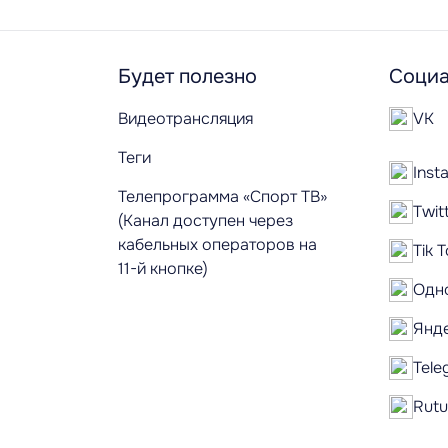
Будет полезно
Социа
Видеотрансляция
VK
Теги
Inst
Телепрограмма «Спорт ТВ»
Twit
(Канал доступен через
кабельных операторов на
Tik 
11-й кнопке)
Одн
Янд
Tele
Rut