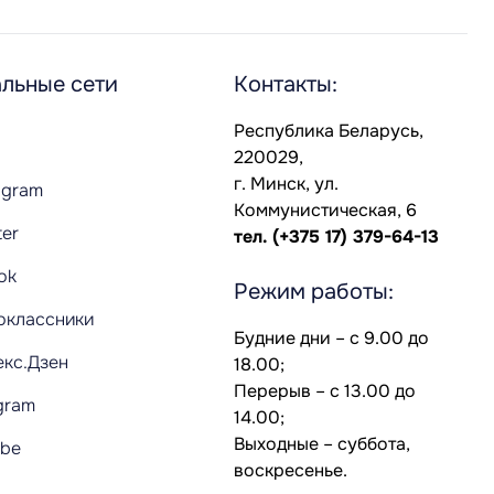
льные сети
Контакты:
Республика Беларусь,
220029,
г. Минск, ул.
agram
Коммунистическая, 6
ter
тел.
(+375 17) 379-64-13
Tok
Режим работы:
оклассники
Будние дни – с 9.00 до
екс.Дзен
18.00;
Перерыв – с 13.00 до
gram
14.00;
Выходные – суббота,
ube
воскресенье.