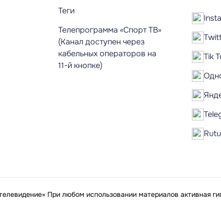
Теги
Inst
Телепрограмма «Спорт ТВ»
Twit
(Канал доступен через
кабельных операторов на
Tik 
11-й кнопке)
Одн
Янд
Tele
Rut
елевидение» При любом использовании материалов активная гип