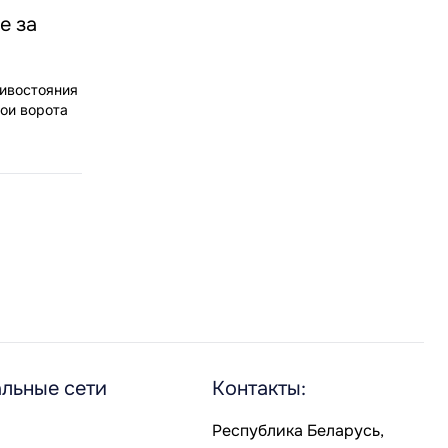
е за
тивостояния
ои ворота
льные сети
Контакты:
Республика Беларусь,