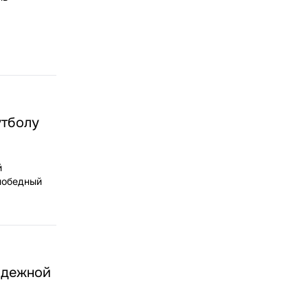
утболу
й
победный
одежной