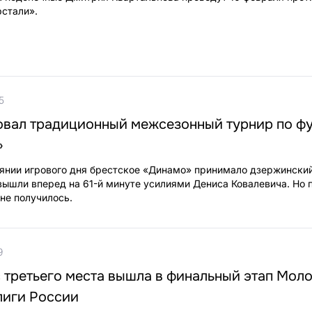
стали».
5
товал традиционный межсезонный турнир по ф
»
янии игрового дня брестское «Динамо» принимало дзержински
вышли вперед на 61-й минуте усилиями Дениса Ковалевича. Но 
не получилось.
9
с третьего места вышла в финальный этап Мол
лиги России