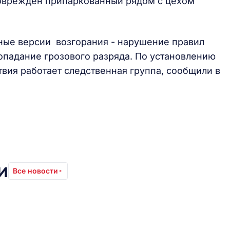
Поврежден припаркованный рядом с цехом
ные версии возгорания - нарушение правил
опадание грозового разряда. По установлению
вия работает следственная группа, сообщили в
и
Все новости