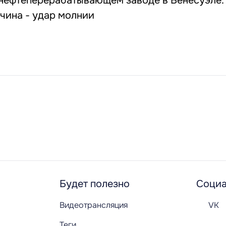
 нефтеперерабатывающем заводе в Венесуэле.
чина - удар молнии
Будет полезно
Социа
Видеотрансляция
VK
Теги