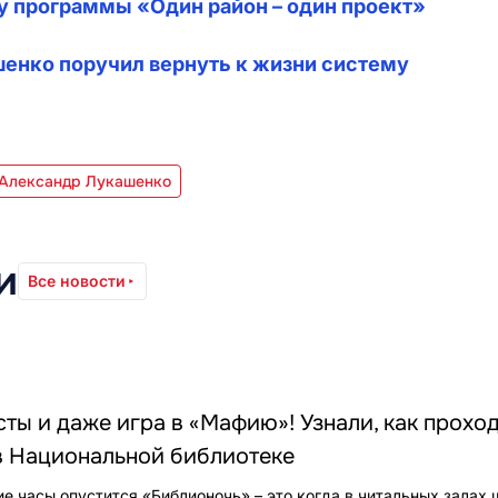
у программы «Один район – один проект»
шенко поручил вернуть к жизни систему
 Александр Лукашенко
и
Все новости
сты и даже игра в «Мафию»! Узнали, как прохо
в Национальной библиотеке
е часы опустится «Библионочь» – это когда в читальных залах