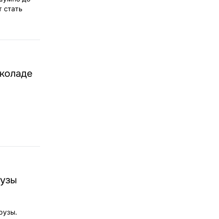
т стать
околаде
рузы
рузы.