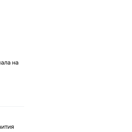
чала на
вития