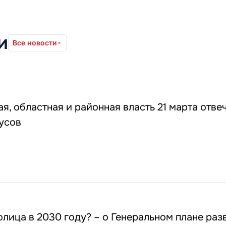
и
Все новости
я, областная и районная власть 21 марта отве
усов
олица в 2030 году? – о Генеральном плане раз