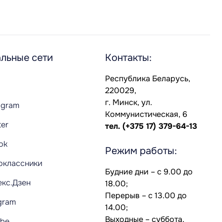
льные сети
Контакты:
Республика Беларусь,
220029,
г. Минск, ул.
agram
Коммунистическая, 6
ter
тел.
(+375 17) 379-64-13
Tok
Режим работы:
оклассники
Будние дни – с 9.00 до
екс.Дзен
18.00;
Перерыв – с 13.00 до
gram
14.00;
Выходные – суббота,
ube