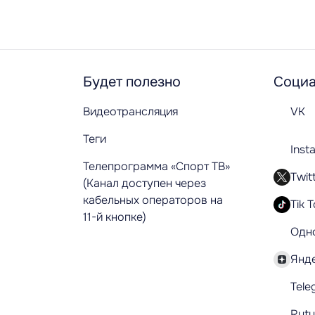
Будет полезно
Социа
Видеотрансляция
VK
Теги
Inst
Телепрограмма «Спорт ТВ»
Twit
(Канал доступен через
кабельных операторов на
Tik 
11-й кнопке)
Одн
Янд
Tele
Rut