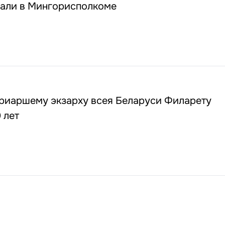
зали в Мингорисполкоме
риаршему экзарху всея Беларуси Филарету
 лет