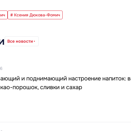
мич
# Ксения Дюкова-Фомич
и
Все новости
06
вающий и поднимающий настроение напиток: 
као-порошок, сливки и сахар