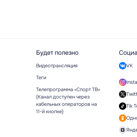
Будет полезно
Социа
Видеотрансляция
VK
Теги
Inst
Телепрограмма «Спорт ТВ»
Twit
(Канал доступен через
кабельных операторов на
Tik 
11-й кнопке)
Одн
Янд