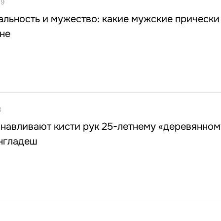
49
альность и мужество: какие мужские прически
не
3
навливают кисти рук 25-летнему «деревянном
англадеш