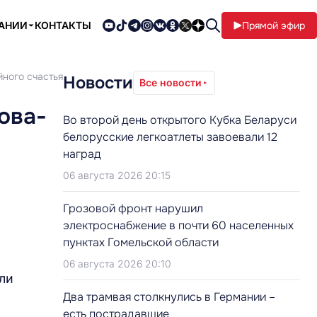
ПАНИИ
КОНТАКТЫ
Прямой эфир
ного счастья
Новости
Все новости
ова-
Во второй день открытого Кубка Беларуси
белорусские легкоатлеты завоевали 12
наград
06 августа 2026 20:15
Грозовой фронт нарушил
электроснабжение в почти 60 населенных
пунктах Гомельской области
06 августа 2026 20:10
ли
Два трамвая столкнулись в Германии –
есть пострадавшие