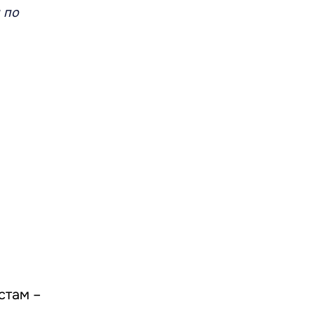
 по
стам –