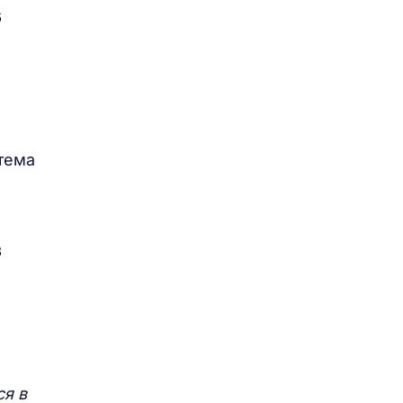
тема
ся в