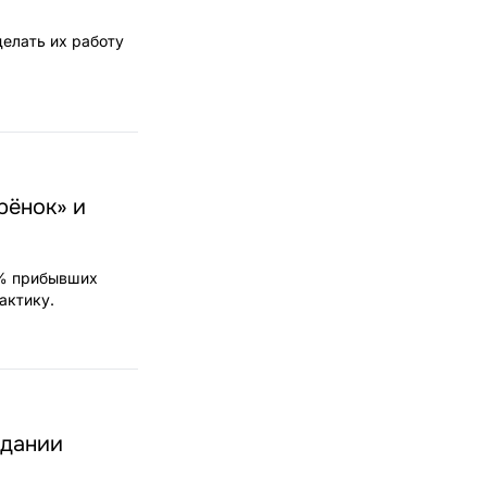
делать их работу
рёнок» и
0% прибывших
актику.
едании