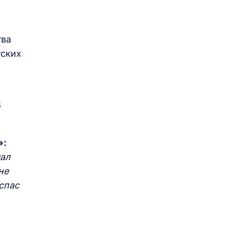
тва
тских
»:
лал
не
спас