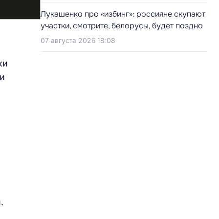
Лукашенко про «избинг»: россияне скупают
участки, смотрите, белорусы, будет поздно
07 августа 2026 18:08
ки
и
.