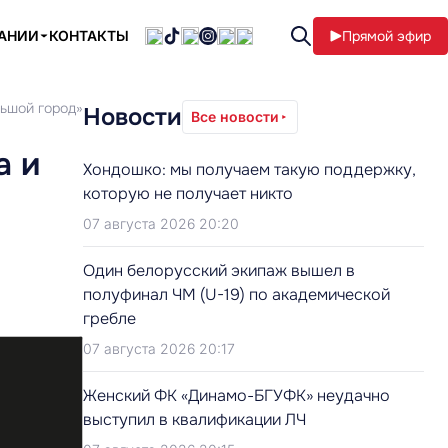
ПАНИИ
КОНТАКТЫ
Прямой эфир
льшой город»
Новости
Все новости
а и
Хондошко: мы получаем такую поддержку,
которую не получает никто
07 августа 2026 20:20
Один белорусский экипаж вышел в
полуфинал ЧМ (U-19) по академической
гребле
07 августа 2026 20:17
Женский ФК «Динамо-БГУФК» неудачно
выступил в квалификации ЛЧ