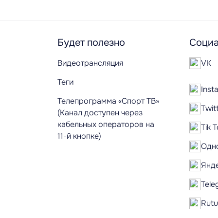
Будет полезно
Социа
Видеотрансляция
VK
Теги
Inst
Телепрограмма «Спорт ТВ»
Twit
(Канал доступен через
кабельных операторов на
Tik 
11-й кнопке)
Одн
Янд
Tele
Rut