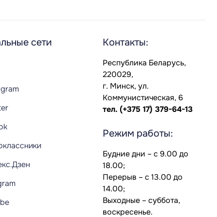
льные сети
Контакты:
Республика Беларусь,
220029,
г. Минск, ул.
agram
Коммунистическая, 6
ter
тел.
(+375 17) 379-64-13
Tok
Режим работы:
оклассники
Будние дни – с 9.00 до
екс.Дзен
18.00;
Перерыв – с 13.00 до
gram
14.00;
Выходные – суббота,
ube
воскресенье.