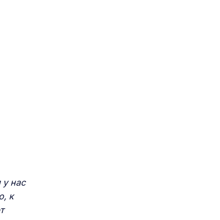
 у нас
, к
т