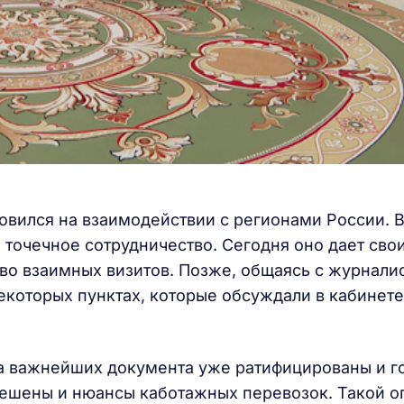
новился на взаимодействии с регионами России. В
 точечное сотрудничество. Сегодня оно дает сво
тво взаимных визитов. Позже, общаясь с журнали
екоторых пунктах, которые обсуждали в кабинете
два важнейших документа уже ратифицированы и г
решены и нюансы каботажных перевозок. Такой о