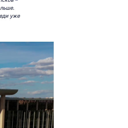
альше.
седи уже