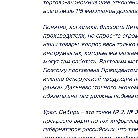
торгово-экономические отношени
всего лишь 115 миллионов долларо
Понятно, логистика, близость Кит
производители, но спрос-то огро
наши товары, вопрос весь только 
инструментах,
которые мы можем 
могут там работать. Вахтовым ме
Поэтому поставлена Президентом 
именно белорусской продукции на
рамках Дальневосточного экономи
обязательно там должны побыват
Урал, Сибирь – это точки № 2, №
прекрасно видит по той информаци
губернаторов российских, что та
интересная: хватить уже перебрас