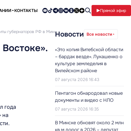
ПАНИИ
КОНТАКТЫ
Прямой эфир
зиты губернаторов РФ в Минск
Новости
Все новости
 Востоке».
«Это копия Витебской области
– бардак везде». Лукашенко о
культуре земледелия в
Вилейском районе
07 августа 2026 16:43
Пентагон обнародовал новые
документы и видео с НЛО
л года
07 августа 2026 16:35
 на
В Минске обновят около 2 млн
ости.
кв.м дорог в 2026 – депутат