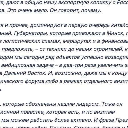
я, дают в общую нашу экспортную копилку с Рос
в. Это очень мало. Он говорит, почему.
ая и прочее, доминируют в первую очередь китай
мный. Губернаторы, которые приезжают в Минск, 
в логистических схемах, маршрутах и в финансов
предложить, – от техники до наших строителей, 
тодом мы сегодня ряд объектов успешно возводи
амбициозная задача – в два-три раза увеличить э
 Дальний Восток. И, возможно, даже мы к концу 
ческого форума либо в рамках отдельного визит
ь.
 3, которые обозначены нашим лидером. Тоже он
онной повестке, которая есть, и по визитам
м мы можем работать более активно. И фраза Пре
ывать через забор. Понятно, Смоленск, Брянск и 