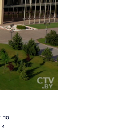
 по
 и