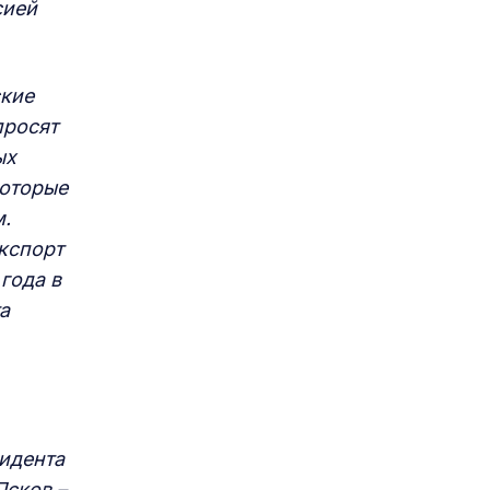
сией
ские
просят
ых
которые
м.
кспорт
года в
а
зидента
Псков –