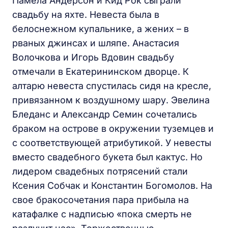
Памела Андерсон и Кид Рок сыграли
свадьбу на яхте. Невеста была в
белоснежном купальнике, а жених – в
рваных джинсах и шляпе. Анастасия
Волочкова и Игорь Вдовин свадьбу
отмечали в Екатерининском дворце. К
алтарю невеста спустилась сидя на кресле,
привязанном к воздушному шару. Эвелина
Бледанс и Александр Семин сочетались
браком на острове в окружении туземцев и
с соответствующей атрибутикой. У невесты
вместо свадебного букета был кактус. Но
лидером свадебных потрясений стали
Ксения Собчак и Константин Богомолов. На
свое бракосочетания пара прибыла на
катафалке с надписью «пока смерть не