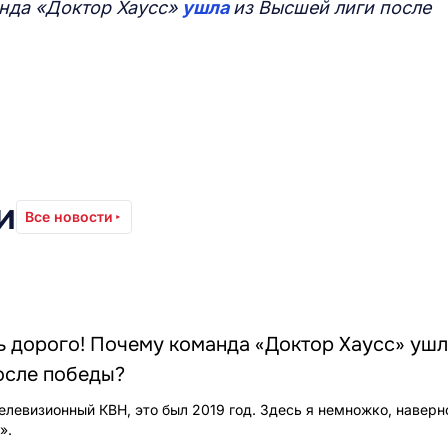
анда «Доктор Хаусс»
ушла
из Высшей лиги после
и
Все новости
ь дорого! Почему команда «Доктор Хаусс» ушл
осле победы?
елевизионный КВН, это был 2019 год. Здесь я немножко, наверн
».