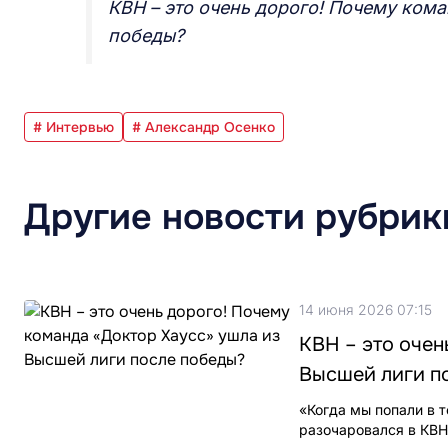
КВН – это очень дорого! Почему ком
победы?
# Интервью
# Александр Осенко
Другие новости рубрик
14 июня 2026 07:15
КВН – это очен
Высшей лиги п
«Когда мы попали в т
разочаровался в КВН