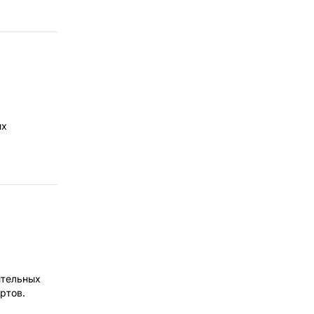
их
ительных
ртов.