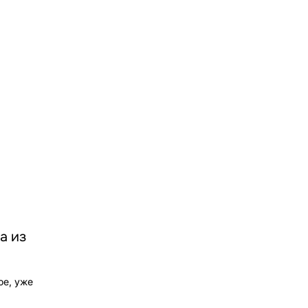
а из
ое, уже