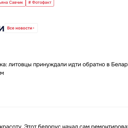
ьяна Савчик
# Фотофакт
и
Все новости
а: литовцы принуждали идти обратно в Белар
ом
красоту. Этот белорус начал сам ремонтироват