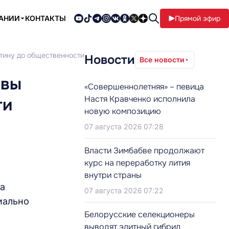
ПАНИИ
КОНТАКТЫ
Прямой эфир
ртину до общественности
Новости
Все новости
 вы
«Совершеннолетняя» – певица
Настя Кравченко исполнила
ти
новую композицию
07 августа 2026 07:28
Власти Зимбабве продолжают
курс на переработку лития
внутри страны
а
07 августа 2026 07:22
иально
Белорусские селекционеры
выводят элитный гибрид