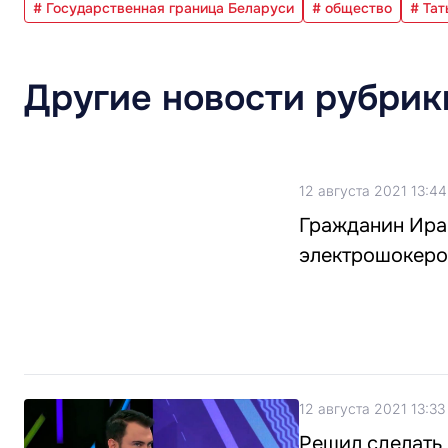
# Государственная граница Беларуси
# общество
# Тат
Другие новости рубрик
12 августа 2021 13:44
Гражданин Ирак
электрошокер
12 августа 2021 13:33
Решил сделать 