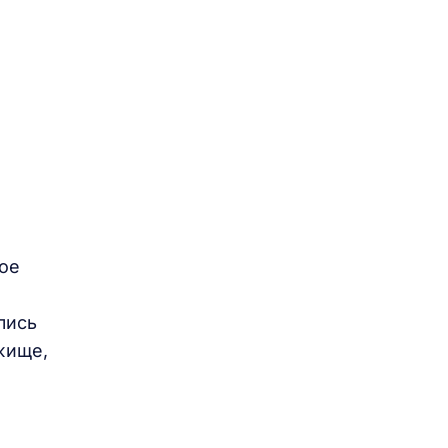
ое
лись
жище,