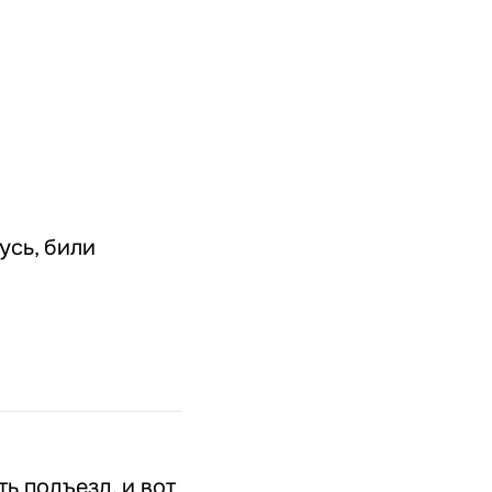
усь, били
ь подъезд, и вот