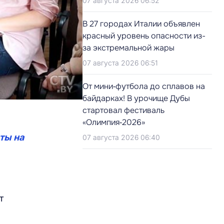
07 августа 2026 06:52
В 27 городах Италии объявлен
красный уровень опасности из-
за экстремальной жары
07 августа 2026 06:51
От мини‑футбола до сплавов на
байдарках! В урочище Дубы
стартовал фестиваль
«Олимпия‑2026»
ты на
07 августа 2026 06:40
т