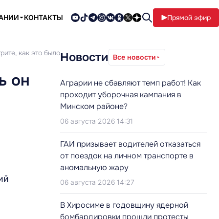
ПАНИИ
КОНТАКТЫ
Прямой эфир
рите, как это было
Новости
Все новости
ь он
Аграрии не сбавляют темп работ! Как
проходит уборочная кампания в
Минском районе?
06 августа 2026 14:31
ГАИ призывает водителей отказаться
от поездок на личном транспорте в
аномальную жару
ий
06 августа 2026 14:27
В Хиросиме в годовщину ядерной
бомбардировки прошли протесты