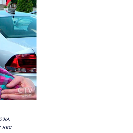
юзы,
у нас