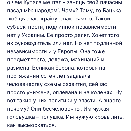
о чем Купала мечтал – заняць свой пачэсны
пасад між народамі. Чаму? Таму, то Бацька
любіць сваю краіну, сваю зямлю. Такой
субъектности, подлинной независимости
нет у Украины. Ее просто делят. Хочет того
их руководитель или нет. Но нет подлинной
независимости и у Европы. Она тоже
предмет торга, дележа, махинаций и
размена. Великая Европа, которая на
протяжении сотен лет задавала
человечеству схемы развития, сейчас
просто унижена, оплевана и на коленях. Ну
вот такие у них политики у власти. А знаете
почему? Они бесчеловечны. Им чужая
головушка – полушка. Им чужую кровь лить,
как высморкаться.