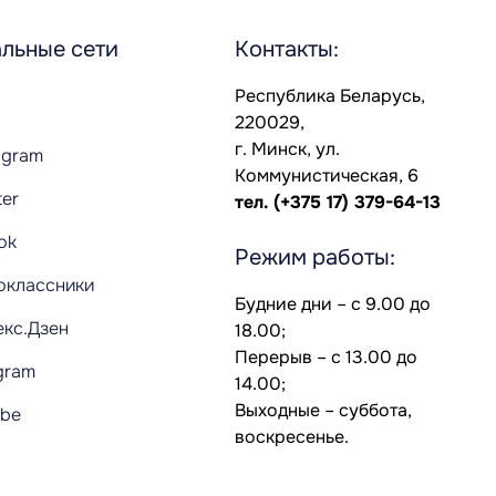
льные сети
Контакты:
Республика Беларусь,
220029,
г. Минск, ул.
agram
Коммунистическая, 6
ter
тел.
(+375 17) 379-64-13
Tok
Режим работы:
оклассники
Будние дни – с 9.00 до
екс.Дзен
18.00;
Перерыв – с 13.00 до
gram
14.00;
Выходные – суббота,
ube
воскресенье.