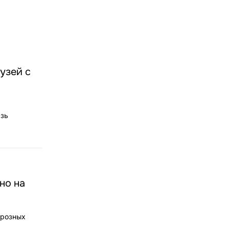
узей с
язь
но на
 розных