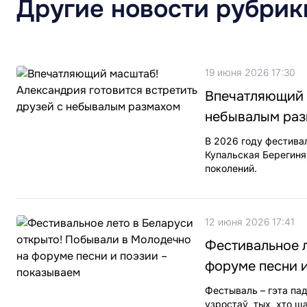
Другие новости рубрик
19 июня 2026 17:30
Впечатляющий м
небывалым ра
В 2026 году фестива
Купальская Берегиня
поколений.
12 июня 2026 17:41
Фестивальное л
форуме песни 
Фестываль – гэта па
узростаў, тых, хто ш