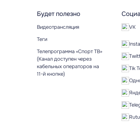
Будет полезно
Социа
Видеотрансляция
VK
Теги
Inst
Телепрограмма «Спорт ТВ»
Twit
(Канал доступен через
кабельных операторов на
Tik 
11-й кнопке)
Одн
Янд
Tele
Rut