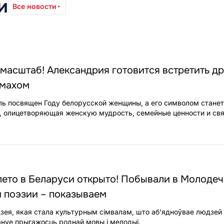
и
Все новости
асштаб! Александрия готовится встретить др
змахом
ль посвящен Году белорусской женщины, а его символом станет
, олицетворяющая женскую мудрость, семейные ценности и св
ето в Беларуси открыто! Побывали в Молодеч
и поэзии – показываем
дзея, якая стала культурным сімвалам, што аб'ядноўвае людзей
ануе прыгажосць роднай мовы і мелодыі.