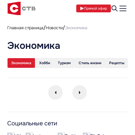
Прямой эфир
Главная страница
Новости
Экономика
Экономика
Экономика
Хобби
Туризм
Стиль жизни
Рецепты
С
Социальные сети